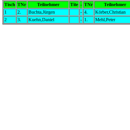
Tisch
TNr
Teilnehmer
Tite
-
TNr
Teilnehmer
1
2.
Buchta,Jürgen
-
4.
Körber,Christian
2
3.
Kuehn,Daniel
-
1.
Mehl,Peter