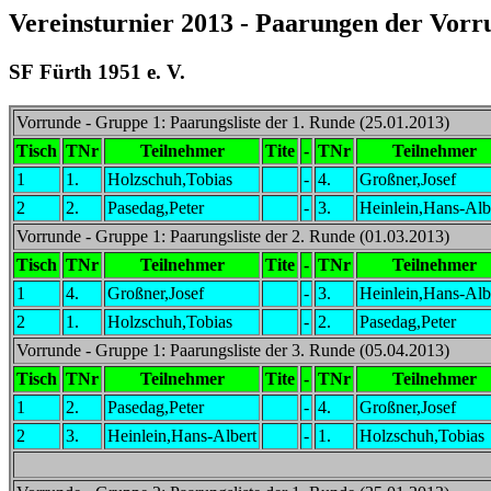
Vereinsturnier 2013 - Paarungen der Vorr
SF Fürth 1951 e. V.
Vorrunde - Gruppe 1: Paarungsliste der 1. Runde (25.01.2013)
Tisch
TNr
Teilnehmer
Tite
-
TNr
Teilnehmer
1
1.
Holzschuh,Tobias
-
4.
Großner,Josef
2
2.
Pasedag,Peter
-
3.
Heinlein,Hans-Alb
Vorrunde - Gruppe 1: Paarungsliste der 2. Runde (01.03.2013)
Tisch
TNr
Teilnehmer
Tite
-
TNr
Teilnehmer
1
4.
Großner,Josef
-
3.
Heinlein,Hans-Alb
2
1.
Holzschuh,Tobias
-
2.
Pasedag,Peter
Vorrunde - Gruppe 1: Paarungsliste der 3. Runde (05.04.2013)
Tisch
TNr
Teilnehmer
Tite
-
TNr
Teilnehmer
1
2.
Pasedag,Peter
-
4.
Großner,Josef
2
3.
Heinlein,Hans-Albert
-
1.
Holzschuh,Tobias