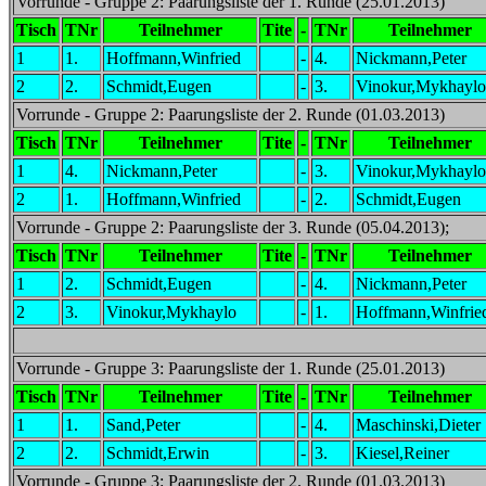
Vorrunde - Gruppe 2: Paarungsliste der 1. Runde (25.01.2013)
Tisch
TNr
Teilnehmer
Tite
-
TNr
Teilnehmer
1
1.
Hoffmann,Winfried
-
4.
Nickmann,Peter
2
2.
Schmidt,Eugen
-
3.
Vinokur,Mykhaylo
Vorrunde - Gruppe 2: Paarungsliste der 2. Runde (01.03.2013)
Tisch
TNr
Teilnehmer
Tite
-
TNr
Teilnehmer
1
4.
Nickmann,Peter
-
3.
Vinokur,Mykhaylo
2
1.
Hoffmann,Winfried
-
2.
Schmidt,Eugen
Vorrunde - Gruppe 2: Paarungsliste der 3. Runde (05.04.2013);
Tisch
TNr
Teilnehmer
Tite
-
TNr
Teilnehmer
1
2.
Schmidt,Eugen
-
4.
Nickmann,Peter
2
3.
Vinokur,Mykhaylo
-
1.
Hoffmann,Winfrie
Vorrunde - Gruppe 3: Paarungsliste der 1. Runde (25.01.2013)
Tisch
TNr
Teilnehmer
Tite
-
TNr
Teilnehmer
1
1.
Sand,Peter
-
4.
Maschinski,Dieter
2
2.
Schmidt,Erwin
-
3.
Kiesel,Reiner
Vorrunde - Gruppe 3: Paarungsliste der 2. Runde (01.03.2013)