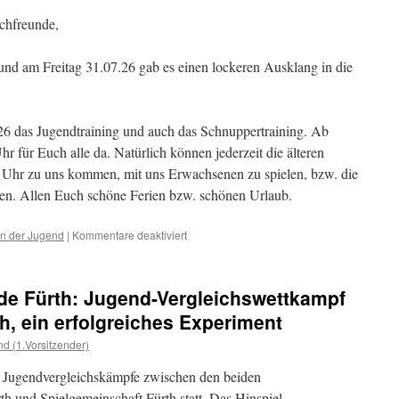
chfreunde,
nd am Freitag 31.07.26 gab es einen lockeren Ausklang in die
026 das Jugendtraining und auch das Schnuppertraining. Ab
r für Euch alle da. Natürlich können jederzeit die älteren
 Uhr zu uns kommen, mit uns Erwachsenen zu spielen, bzw. die
n. Allen Euch schöne Ferien bzw. schönen Urlaub.
für
on der Jugend
|
Kommentare deaktiviert
Das
Jugendtraining
macht
de Fürth: Jugend-Vergleichswettkampf
im
August
h, ein erfolgreiches Experiment
Sommerpause
nd (1.Vorsitzender)
i Jugendvergleichskämpfe zwischen den beiden
 und Spielgemeinschaft Fürth statt. Das Hinspiel