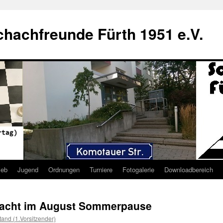
hachfreunde Fürth 1951 e.V.
ieb
Jugend
Ordnungen
Turniere
Fotogalerie
Downloadbereich
macht im August Sommerpause
tand (1.Vorsitzender)