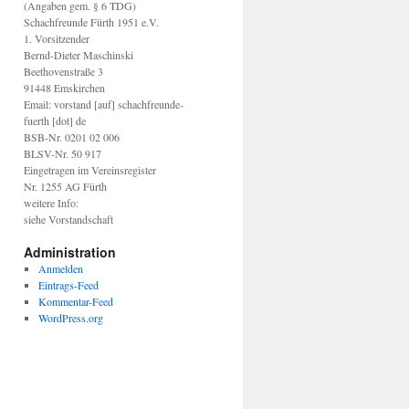
(Angaben gem. § 6 TDG)
Schachfreunde Fürth 1951 e.V.
1. Vorsitzender
Bernd-Dieter Maschinski
Beethovenstraße 3
91448 Emskirchen
Email: vorstand [auf] schachfreunde-
fuerth [dot] de
BSB-Nr. 0201 02 006
BLSV-Nr. 50 917
Eingetragen im Vereinsregister
Nr. 1255 AG Fürth
weitere Info:
siehe Vorstandschaft
Administration
Anmelden
Eintrags-Feed
Kommentar-Feed
WordPress.org