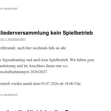
für
e deaktiviert
75
Jahre
Schachfreunde
Fürth:
Das
liederversammlung kein Spielbetrieb
Schachelturnier
nd (1.Vorsitzender)
ist
wieder
freunde, auch hier nochmals Info an alle.
da!
Toller
Neustart
in Jugendtraining und auch kein Spielbetrieb. Wir haben gem.
am
ndsitzung und im Anschluss daran eine a.o.
Sa.,
18.07.2026
nnschaftsplanungen 2026/2027.
lbetrieb wieder am/ab dem 03.07.2026 ab 18:00 Uhr.
für
e deaktiviert
Am
Fr.,
26.06.2026