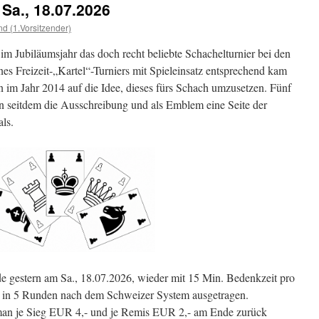
Jugend-
 Sa., 18.07.2026
Vergleichswettkampf
nd (1.Vorsitzender)
SF
Fürth
m Jubiläumsjahr das doch recht beliebte Schachelturnier bei den
–
SGem.
es Freizeit-„Kartel“-Turniers mit Spieleinsatz entsprechend kam
Fürth,
im Jahr 2014 auf die Idee, dieses fürs Schach umzusetzen. Fünf
ein
en seitdem die Ausschreibung und als Emblem eine Seite der
erfolgreiches
Experiment
ls.
e gestern am Sa., 18.07.2026, wieder mit 15 Min. Bedenkzeit pro
t) in 5 Runden nach dem Schweizer System ausgetragen.
man je Sieg EUR 4,- und je Remis EUR 2,- am Ende zurück