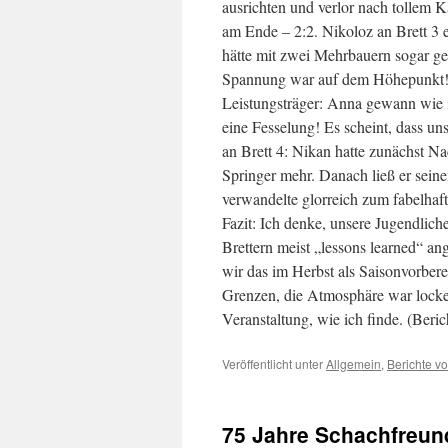
ausrichten und verlor nach tollem K
am Ende – 2:2. Nikoloz an Brett 3 e
hätte mit zwei Mehrbauern sogar g
Spannung war auf dem Höhepunkt! U
Leistungsträger: Anna gewann wie
eine Fesselung! Es scheint, dass uns
an Brett 4: Nikan hatte zunächst Nac
Springer mehr. Danach ließ er sei
verwandelte glorreich zum fabelhaft
Fazit: Ich denke, unsere Jugendlic
Brettern meist „lessons learned“ ang
wir das im Herbst als Saisonvorber
Grenzen, die Atmosphäre war locker
Veranstaltung, wie ich finde. (Beric
Veröffentlicht unter
Allgemein
,
Berichte v
75 Jahre Schachfreund