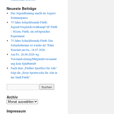
Neueste Beiträge
Das Jugendtraining macht im August
Sommerpause
75 Jahre Schachfreunde Fürth:
Jugend-Vergleichswettkampf SF Fürth
– SGem. Fürth, ein erfolgreiches
Experiment
75 Jahre Schachfreunde Fürth: Das
Schachelturnier ist wieder da! Toller
Neustart am Sa., 18.07.2026
Am Fr., 26.06.2026 wg.
Vorstandssitzung/Mitgliederversamml
ung kein Spielbetrieb
Nach dem „Fürther Sportfest für Alle“
folgt die „Erste Sportwoche für Alle in
der Stadt Fürth“
Archiv
Archiv
Impressum