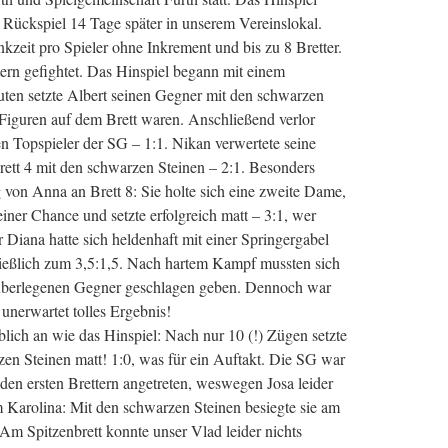
s Rückspiel 14 Tage später in unserem Vereinslokal.
zeit pro Spieler ohne Inkrement und bis zu 8 Bretter.
ern gefightet. Das Hinspiel begann mit einem
ten setzte Albert seinen Gegner mit den schwarzen
 Figuren auf dem Brett waren. Anschließend verlor
n Topspieler der SG – 1:1. Nikan verwertete seine
ett 4 mit den schwarzen Steinen – 2:1. Besonders
g von Anna an Brett 8: Sie holte sich eine zweite Dame,
iner Chance und setzte erfolgreich matt – 3:1, wer
Diana hatte sich heldenhaft mit einer Springergabel
ließlich zum 3,5:1,5. Nach hartem Kampf mussten sich
 überlegenen Gegner geschlagen geben. Dennoch war
unerwartet tolles Ergebnis!
lich an wie das Hinspiel: Nach nur 10 (!) Zügen setzte
en Steinen matt! 1:0, was für ein Auftakt. Die SG war
 den ersten Brettern angetreten, weswegen Josa leider
 Karolina: Mit den schwarzen Steinen besiegte sie am
Am Spitzenbrett konnte unser Vlad leider nichts