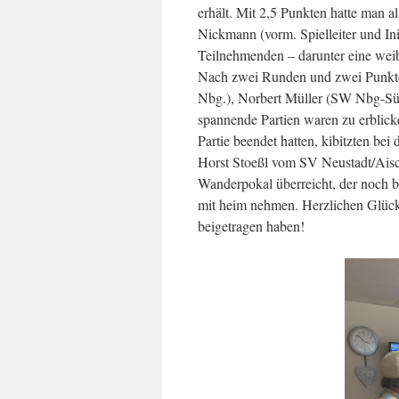
erhält. Mit 2,5 Punkten hatte man a
Nickmann (vorm. Spielleiter und Init
Teilnehmenden – darunter eine weib
Nach zwei Runden und zwei Punkten 
Nbg.), Norbert Müller (SW Nbg-Sü
spannende Partien waren zu erblicke
Partie beendet hatten, kibitzten be
Horst Stoeßl vom SV Neustadt/Aisch
Wanderpokal überreicht, der noch b
mit heim nehmen. Herzlichen Glück
beigetragen haben!