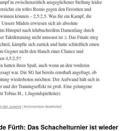
ampf in zwischenzeitlich ausgeglichener Stellung leider
rreichte ein tolles Remis gegen den Favoriten und
ewinnen können – 2,5:2,5. Was für ein Kampf, die
nsere Mädels erwiesen sich als absolute
 im Hinspiel nach lehrbuchreifem Damenfang durch
er Taktiktraining nicht umsonst ist :). Das Finale stieg
hteil, kämpfte sich zurück und hatte schließlich einen
nem Gegner nicht den Hauch einer Chance und
en 4,5:2,5!!
hen hatten ihren Spaß, auch wenn an den vorderen
esagt war. Die SG hat bereits ernsthaft angefragt, ob
eitung wiederholen möchten. Der Aufwand hält sich in
 und der Trainingseffekt ist groß. Eine gelungene
ht Tobias H., 1.Jugendspielleiter)
für
on der Jugend
|
Kommentare deaktiviert
75
Jahre
Schachfreunde
e Fürth: Das Schachelturnier ist wieder
Fürth: