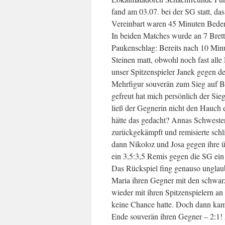
fand am 03.07. bei der SG statt, da
Vereinbart waren 45 Minuten Bedenk
In beiden Matches wurde an 7 Brett
Paukenschlag: Bereits nach 10 Minu
Steinen matt, obwohl noch fast alle
unser Spitzenspieler Janek gegen de
Mehrfigur souverän zum Sieg auf Br
gefreut hat mich persönlich der Sie
ließ der Gegnerin nicht den Hauch e
hätte das gedacht? Annas Schwester 
zurückgekämpft und remisierte sch
dann Nikoloz und Josa gegen ihre
ein 3,5:3,5 Remis gegen die SG ein 
Das Rückspiel fing genauso unglaub
Maria ihren Gegner mit den schwarz
wieder mit ihren Spitzenspielern an
keine Chance hatte. Doch dann kam
Ende souverän ihren Gegner – 2:1! 