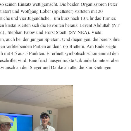
lso seinen Einsatz wett gemacht. Die beiden Organisatoren Peter
iator) und Wolfgang Lober (Spielleiter) starteten mit 20
liche und vier Jugendliche – um kurz nach 13 Uhr das Turnier.
kristallisierten sich die Favoriten heraus: Levent Abdullah (NT
d) , Stephan Patow und Horst Stoeßl (SV NEA). Viele
n, auch bei den jungen Spielern. Und diejenigen, die bereits ihre
i den verbliebenden Partien an den Top-Brettern. Am Ende siegte
 mit 4,5 aus 5 Punkten. Er erhielt symbolisch schon einmal den
eschriftet wird. Eine frisch ausgedruckte Urkunde konnte er aber
wunsch an den Sieger und Danke an alle, die zum Gelingen