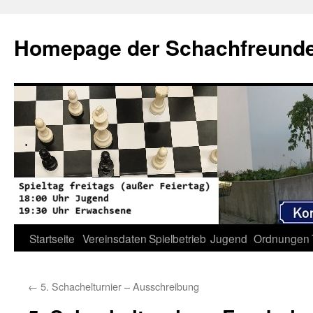
Zum
Inhalt
Homepage der Schachfreunde 
springen
Startseite
Vereinsdaten
Spielbetrieb
Jugend
Ordnungen
←
5. Schachelturnier – Ausschreibung