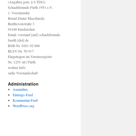
(Angaben gem. § 6 TDG)
Schachfreunde Fürth 1951 e.V.
1. Vorsitzender
Bernd-Dieter Maschinski
Beethovenstraße 3
91448 Emskirchen
Email: vorstand [auf] schachfreunde-
fuerth [dot] de
BSB-Nr. 0201 02 006
BLSV-Nr. 50 917
Eingetragen im Vereinsregister
Nr. 1255 AG Fürth
weitere Info:
siehe Vorstandschaft
Administration
Anmelden
Eintrags-Feed
Kommentar-Feed
WordPress.org