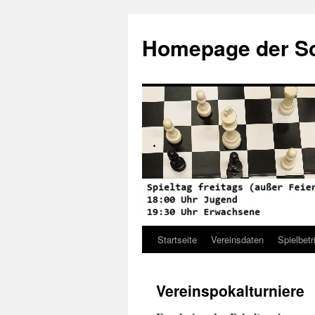
Zum
Inhalt
Homepage der Sc
springen
Startseite
Vereinsdaten
Spielbetr
Vereinspokalturniere