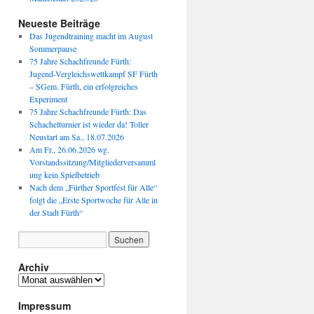
Neueste Beiträge
Das Jugendtraining macht im August
Sommerpause
75 Jahre Schachfreunde Fürth:
Jugend-Vergleichswettkampf SF Fürth
– SGem. Fürth, ein erfolgreiches
Experiment
75 Jahre Schachfreunde Fürth: Das
Schachelturnier ist wieder da! Toller
Neustart am Sa., 18.07.2026
Am Fr., 26.06.2026 wg.
Vorstandssitzung/Mitgliederversamml
ung kein Spielbetrieb
Nach dem „Fürther Sportfest für Alle“
folgt die „Erste Sportwoche für Alle in
der Stadt Fürth“
Archiv
Archiv
Impressum