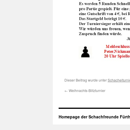
Dieser Beitrag wurde unter
Schachelturni
←
Weihnachts-Blitzturnier
Homepage der Schachfreunde Fürth