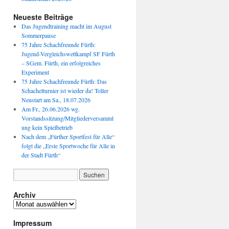
Neueste Beiträge
Das Jugendtraining macht im August
Sommerpause
75 Jahre Schachfreunde Fürth:
Jugend-Vergleichswettkampf SF Fürth
– SGem. Fürth, ein erfolgreiches
Experiment
75 Jahre Schachfreunde Fürth: Das
Schachelturnier ist wieder da! Toller
Neustart am Sa., 18.07.2026
Am Fr., 26.06.2026 wg.
Vorstandssitzung/Mitgliederversamml
ung kein Spielbetrieb
Nach dem „Fürther Sportfest für Alle“
folgt die „Erste Sportwoche für Alle in
der Stadt Fürth“
Archiv
Archiv
Impressum