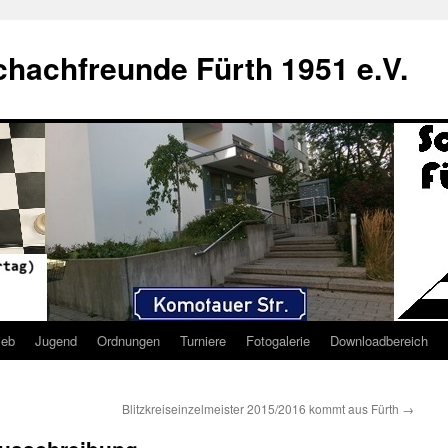
hachfreunde Fürth 1951 e.V.
ieb
Jugend
Ordnungen
Turniere
Fotogalerie
Downloadbereich
Blitzkreiseinzelmeister 2015/2016 kommt aus Fürth
→