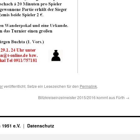
er
veröffentlicht. Setze ein Lesezeichen für den
Permalink
.
Blitzkreiseinzelmeister 2015/2016 kommt aus Fürth
→
 1951 e.V.
Datenschutz