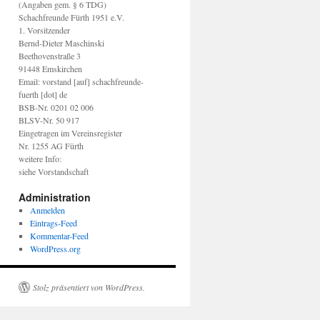
(Angaben gem. § 6 TDG)
Schachfreunde Fürth 1951 e.V.
1. Vorsitzender
Bernd-Dieter Maschinski
Beethovenstraße 3
91448 Emskirchen
Email: vorstand [auf] schachfreunde-
fuerth [dot] de
BSB-Nr. 0201 02 006
BLSV-Nr. 50 917
Eingetragen im Vereinsregister
Nr. 1255 AG Fürth
weitere Info:
siehe Vorstandschaft
Administration
Anmelden
Eintrags-Feed
Kommentar-Feed
WordPress.org
Stolz präsentiert von WordPress.