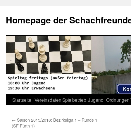
Zum
Inhalt
Homepage der Schachfreunde 
springen
Startseite
Vereinsdaten
Spielbetrieb
Jugend
Ordnungen
←
Saison 2015/2016; Bezirksliga 1 – Runde 1
(SF Fürth 1)