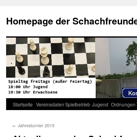
Zum
Inhalt
Homepage der Schachfreunde 
springen
Startseite
Vereinsdaten
Spielbetrieb
Jugend
Ordnungen
←
Jahresturnier 2015