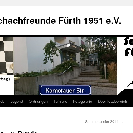
hachfreunde Fürth 1951 e.V.
ieb
Jugend
Ordnungen
Turniere
Fotogalerie
Downloadbereich
Sommerturnier 2014
→