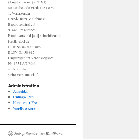
(Angaben gem. § 6 TDG)
Schachfreunde Fürth 1951 e.V.
1. Vorsitzender
Bernd-Dieter Maschinski
Beethovenstraße 3
91448 Emskirchen
Email: vorstand [auf] schachfreunde-
fuerth [dot] de
BSB-Nr. 0201 02 006
BLSV-Nr. 50 917
Eingetragen im Vereinsregister
Nr. 1255 AG Fürth
weitere Info:
siehe Vorstandschaft
Administration
Anmelden
Eintrags-Feed
Kommentar-Feed
WordPress.org
Stolz präsentiert von WordPress.