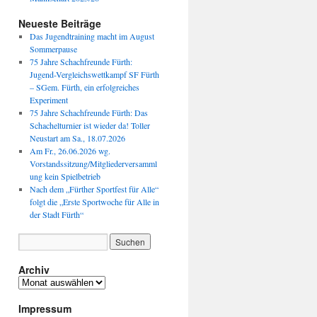
Neueste Beiträge
Das Jugendtraining macht im August
Sommerpause
75 Jahre Schachfreunde Fürth:
Jugend-Vergleichswettkampf SF Fürth
– SGem. Fürth, ein erfolgreiches
Experiment
75 Jahre Schachfreunde Fürth: Das
Schachelturnier ist wieder da! Toller
Neustart am Sa., 18.07.2026
Am Fr., 26.06.2026 wg.
Vorstandssitzung/Mitgliederversamml
ung kein Spielbetrieb
Nach dem „Fürther Sportfest für Alle“
folgt die „Erste Sportwoche für Alle in
der Stadt Fürth“
Archiv
Archiv
Impressum