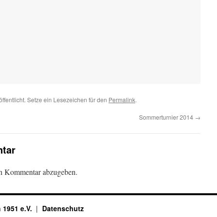
  

ffentlicht. Setze ein Lesezeichen für den
Permalink
.
Sommerturnier 2014
→
tar
en Kommentar abzugeben.
 1951 e.V.
Datenschutz