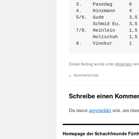
3.    Pasedag      6

4.    Hinzmann     4

5/6.  Gude         3,5 
      Schmid Eu.   3,5

7/8.  Heinlein     1,5

      Holzschuh    1,5

Dieser Beitrag wurde unter
Allgemein
verö
←
Sommerturnier
Schreibe einen Kommen
Du musst
angemeldet
sein, um ein
Homepage der Schachfreunde Fürth