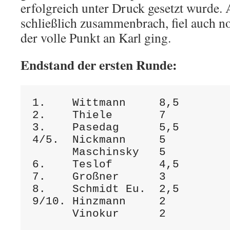
erfolgreich unter Druck gesetzt wurde. 
schließlich zusammenbrach, fiel auch no
der volle Punkt an Karl ging.
Endstand der ersten Runde:
1.    Wittmann     8,5

2.    Thiele       7

3.    Pasedag      5,5

4/5.  Nickmann     5

      Maschinsky   5

6.    Teslof       4,5    

7.    Großner      3

8.    Schmidt Eu.  2,5

9/10. Hinzmann     2
