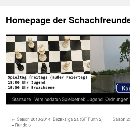
Zum
Inhalt
Homepage der Schachfreunde 
springen
Startseite
Vereinsdaten
Spielbetrieb
Jugend
Ordnungen
←
Saison 2013/2014; Bezirksliga 2a (SF Fürth 2)
Saison 2
– Runde 6