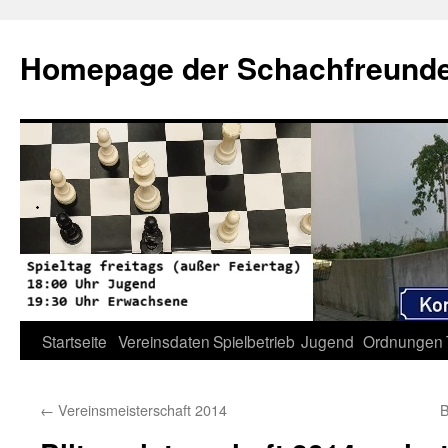
Zum
Inhalt
Homepage der Schachfreunde 
springen
Startseite
Vereinsdaten
Spielbetrieb
Jugend
Ordnungen
←
Vereinsmeisterschaft 2014
B