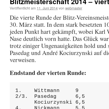
Blitzmeisterschaft 2014 – vie
Veröffentlicht am
11. Juni 2014
von
webmaster
Die vierte Runde der Blitz-Vereinsmeis
30. März statt. In dem stark besetzten 
jeden Punkt hart gekämpft, wobei Karl
Nase deutlich vorn hatte. Das Glück wa
trotz einiger Ungenauigkeiten hold und 
Pasedag und André Kociurzynski auf die
verweisen.
Endstand der vierten Runde:
1.    Wittmann     9

2/3.  Pasedag      6,5

      Kociurzynski 6,5

4.    Nickmann     5,5
