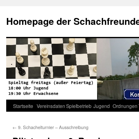
Zum
Inhalt
Homepage der Schachfreunde 
springen
Startseite
Vereinsdaten
Spielbetrieb
Jugend
Ordnungen
←
9. Schachelturnier – Ausschreibung