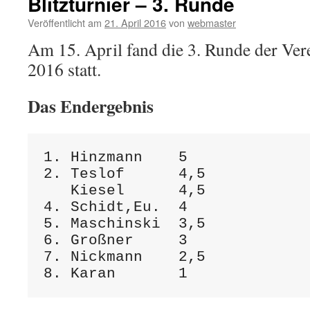
Blitzturnier – 3. Runde
Veröffentlicht am
21. April 2016
von
webmaster
Am 15. April fand die 3. Runde der Vere
2016 statt.
Das Endergebnis
1. Hinzmann    5

2. Teslof      4,5

   Kiesel      4,5

4. Schidt,Eu.  4

5. Maschinski  3,5

6. Großner     3

7. Nickmann    2,5
