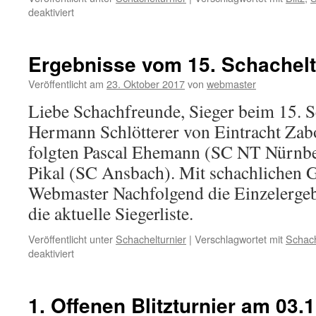
für
deaktiviert
1.
Offenen
Blitzturnier
Ergebnisse vom 15. Schachelt
am
03.11.2017
Veröffentlicht am
23. Oktober 2017
von
webmaster
–
Liebe Schachfreunde, Sieger beim 15. 
Ergebnis
Hermann Schlötterer von Eintracht Za
folgten Pascal Ehemann (SC NT Nürnbe
Pikal (SC Ansbach). Mit schachlichen 
Webmaster Nachfolgend die Einzelergeb
die aktuelle Siegerliste.
Veröffentlicht unter
Schachelturnier
|
Verschlagwortet mit
Schach
für
deaktiviert
Ergebnisse
vom
15.
1. Offenen Blitzturnier am 03.
Schachelturnier