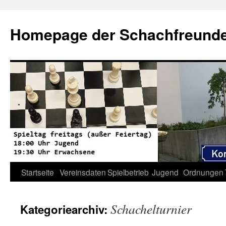
Zum
Inhalt
Homepage der Schachfreunde 
springen
Startseite
Vereinsdaten
Spielbetrieb
Jugend
Ordnungen
Schachelturnier
Kategoriearchiv: