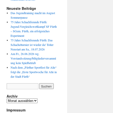
Neueste Beiträge
Das Jugendtraining macht im August
Sommerpause
75 Jahre Schachfreunde Fürth:
Jugend-Vergleichswettkampf SF Fürth
– SGem. Fürth, ein erfolgreiches
Experiment
75 Jahre Schachfreunde Fürth: Das
Schachelturnier ist wieder da! Toller
Neustart am Sa., 18.07.2026
Am Fr., 26.06.2026 wg.
Vorstandssitzung/Mitgliederversamml
ung kein Spielbetrieb
Nach dem „Fürther Sportfest für Alle“
folgt die „Erste Sportwoche für Alle in
der Stadt Fürth“
Archiv
Archiv
Impressum