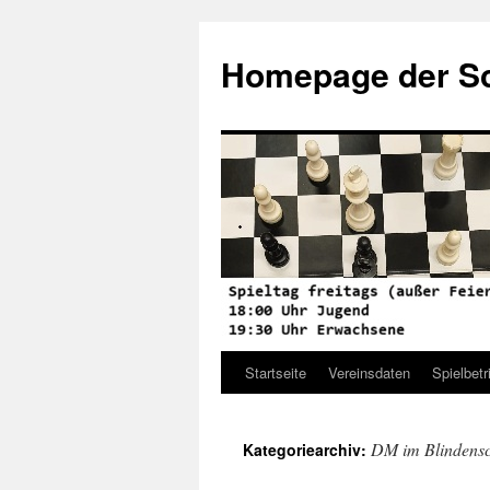
Zum
Inhalt
Homepage der Sc
springen
Startseite
Vereinsdaten
Spielbetr
DM im Blindensc
Kategoriearchiv: