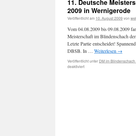
11. Deutsche Meisters
2009 in Wernigerode
Veröffentlicht am
10. August 2009
von
we
Vom 04.08.2009 bis 09.08.2009 fan
Meisterschaft im Blindenschach der
Letzte Partie entscheidet! Spannend
DBSB. In …
Weiterlesen
→
Veröffentlicht unter
DM im Blindenschach 
für
deaktiviert
11.
Deutsche
Meisterschaft
im
Blindenschach
der
Senioren
2009
in
Wernigerode