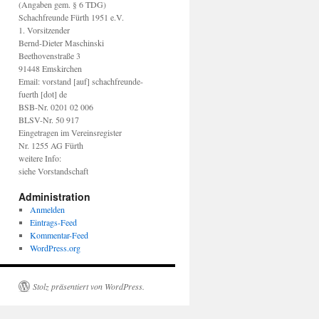
(Angaben gem. § 6 TDG)
Schachfreunde Fürth 1951 e.V.
1. Vorsitzender
Bernd-Dieter Maschinski
Beethovenstraße 3
91448 Emskirchen
Email: vorstand [auf] schachfreunde-
fuerth [dot] de
BSB-Nr. 0201 02 006
BLSV-Nr. 50 917
Eingetragen im Vereinsregister
Nr. 1255 AG Fürth
weitere Info:
siehe Vorstandschaft
Administration
Anmelden
Eintrags-Feed
Kommentar-Feed
WordPress.org
Stolz präsentiert von WordPress.