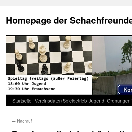
Zum
Inhalt
Homepage der Schachfreunde 
springen
Startseite
Vereinsdaten
Spielbetrieb
Jugend
Ordnungen
←
Nachruf