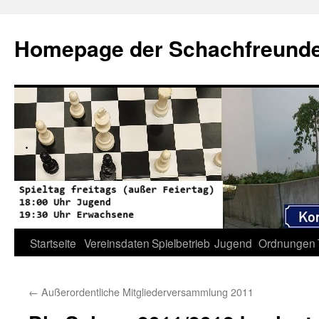
Zum
Inhalt
Homepage der Schachfreunde 
springen
Startseite
Vereinsdaten
Spielbetrieb
Jugend
Ordnungen
←
Außerordentliche Mitgliederversammlung 2011