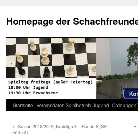
Zum
Inhalt
Homepage der Schachfreunde 
springen
Startseite
Vereinsdaten
Spielbetrieb
Jugend
Ordnungen
←
Saison 2018/2019; Kreisliga 3 – Runde 5 (SF
Ei
Fürth 3)