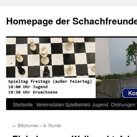
Zum
Inhalt
Homepage der Schachfreunde 
springen
Startseite
Vereinsdaten
Spielbetrieb
Jugend
Ordnungen
←
Blitzturnier – 8. Runde