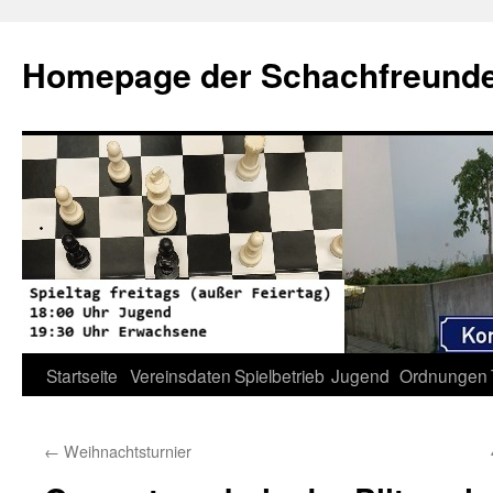
Zum
Inhalt
Homepage der Schachfreunde 
springen
Startseite
Vereinsdaten
Spielbetrieb
Jugend
Ordnungen
←
Weihnachtsturnier