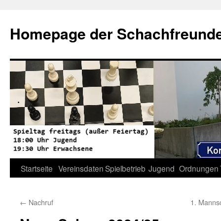
Zum
Inhalt
Homepage der Schachfreunde 
springen
Startseite
Vereinsdaten
Spielbetrieb
Jugend
Ordnungen
←
Nachruf
1. Mannsc