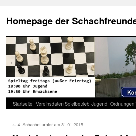
Zum
Inhalt
Homepage der Schachfreunde 
springen
Startseite
Vereinsdaten
Spielbetrieb
Jugend
Ordnungen
←
4. Schachelturnier am 31.01.2015