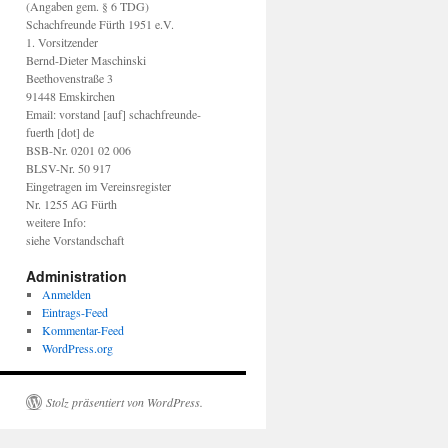
(Angaben gem. § 6 TDG)
Schachfreunde Fürth 1951 e.V.
1. Vorsitzender
Bernd-Dieter Maschinski
Beethovenstraße 3
91448 Emskirchen
Email: vorstand [auf] schachfreunde-
fuerth [dot] de
BSB-Nr. 0201 02 006
BLSV-Nr. 50 917
Eingetragen im Vereinsregister
Nr. 1255 AG Fürth
weitere Info:
siehe Vorstandschaft
Administration
Anmelden
Eintrags-Feed
Kommentar-Feed
WordPress.org
Stolz präsentiert von WordPress.