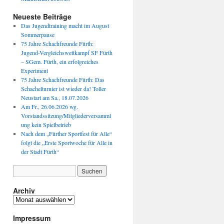
Neueste Beiträge
Das Jugendtraining macht im August
Sommerpause
75 Jahre Schachfreunde Fürth:
Jugend-Vergleichswettkampf SF Fürth
– SGem. Fürth, ein erfolgreiches
Experiment
75 Jahre Schachfreunde Fürth: Das
Schachelturnier ist wieder da! Toller
Neustart am Sa., 18.07.2026
Am Fr., 26.06.2026 wg.
Vorstandssitzung/Mitgliederversamml
ung kein Spielbetrieb
Nach dem „Fürther Sportfest für Alle“
folgt die „Erste Sportwoche für Alle in
der Stadt Fürth“
Archiv
Archiv
Impressum