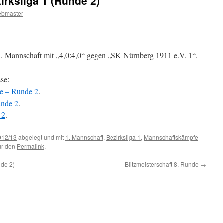
irksliga 1 (Runde 2)
ebmaster
 1. Mannschaft mit „4,0:4,0“ gegen „SK Nürnberg 1911 e.V. 1“.
se:
se – Runde 2
.
unde 2
.
 2
.
012/13
abgelegt und mit
1. Mannschaft
,
Bezirksliga 1
,
Mannschaftskämpfe
für den
Permalink
.
nde 2)
Blitzmeisterschaft 8. Runde
→