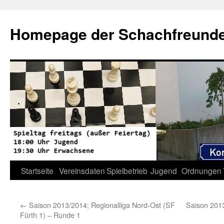
Zum
Inhalt
Homepage der Schachfreunde 
springen
Startseite
Vereinsdaten
Spielbetrieb
Jugend
Ordnungen
←
Saison 2013/2014; Regionalliga Nord-Ost (SF
Saison 2013
Fürth 1) – Runde 1