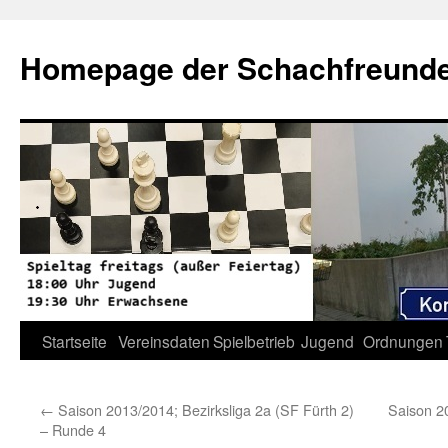
Zum
Inhalt
Homepage der Schachfreunde 
springen
Startseite
Vereinsdaten
Spielbetrieb
Jugend
Ordnungen
←
Saison 2013/2014; Bezirksliga 2a (SF Fürth 2)
Saison 2
– Runde 4