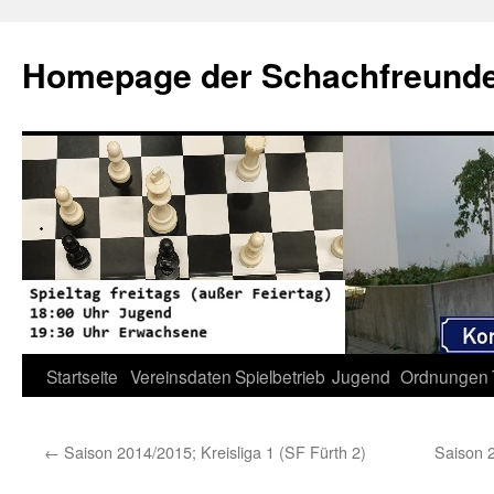
Zum
Inhalt
Homepage der Schachfreunde 
springen
Startseite
Vereinsdaten
Spielbetrieb
Jugend
Ordnungen
←
Saison 2014/2015; Kreisliga 1 (SF Fürth 2)
Saison 2