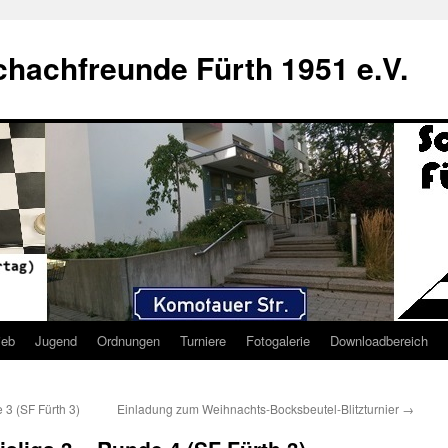
hachfreunde Fürth 1951 e.V.
ieb
Jugend
Ordnungen
Turniere
Fotogalerie
Downloadbereich
 3 (SF Fürth 3)
Einladung zum Weihnachts-Bocksbeutel-Blitzturnier
→