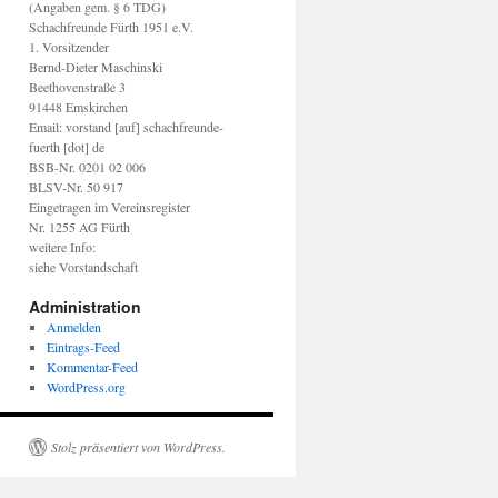
(Angaben gem. § 6 TDG)
Schachfreunde Fürth 1951 e.V.
1. Vorsitzender
Bernd-Dieter Maschinski
Beethovenstraße 3
91448 Emskirchen
Email: vorstand [auf] schachfreunde-
fuerth [dot] de
BSB-Nr. 0201 02 006
BLSV-Nr. 50 917
Eingetragen im Vereinsregister
Nr. 1255 AG Fürth
weitere Info:
siehe Vorstandschaft
Administration
Anmelden
Eintrags-Feed
Kommentar-Feed
WordPress.org
Stolz präsentiert von WordPress.