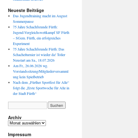
Neueste Beiträge
Das Jugendtraining macht im August
Sommerpause
75 Jahre Schachfreunde Fürth:
Jugend-Vergleichswettkampf SF Fürth
– SGem. Fürth, ein erfolgreiches
Experiment
75 Jahre Schachfreunde Fürth: Das
Schachelturnier ist wieder da! Toller
Neustart am Sa., 18.07.2026
Am Fr., 26.06.2026 wg.
Vorstandssitzung/Mitgliederversamml
ung kein Spielbetrieb
Nach dem „Fürther Sportfest für Alle“
folgt die „Erste Sportwoche für Alle in
der Stadt Fürth“
Archiv
Archiv
Impressum