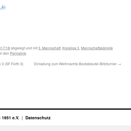
 4)
017/18
abgelegt und mit
3. Mannschaft
,
Kreisliga 3
,
Mannschaftskämpfe
für den
Permalink
.
 3 (SF Fürth 3)
Einladung zum Weihnachts-Bocksbeutel-Blitzturnier
→
 1951 e.V.
Datenschutz