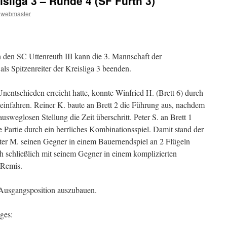
sliga 3 – Runde 4 (SF Fürth 3)
webmaster
n den SC Uttenreuth III kann die 3. Mannschaft der
ls Spitzenreiter der Kreisliga 3 beenden.
entschieden erreicht hatte, konnte Winfried H. (Brett 6) durch
einfahren. Reiner K. baute an Brett 2 die Führung aus, nachdem
 ausweglosen Stellung die Zeit überschritt. Peter S. an Brett 1
e Partie durch ein herrliches Kombinationsspiel. Damit stand der
Peter M. seinen Gegner in einem Bauernendspiel an 2 Flügeln
ich schließlich mit seinem Gegner in einem komplizierten
 Remis.
e Ausgangsposition auszubauen.
ges: