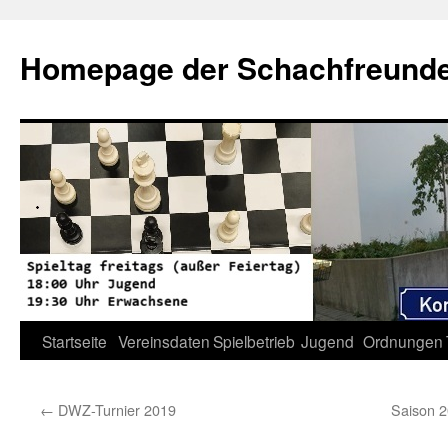
Zum
Inhalt
Homepage der Schachfreunde 
springen
Startseite
Vereinsdaten
Spielbetrieb
Jugend
Ordnungen
←
DWZ-Turnier 2019
Saison 2