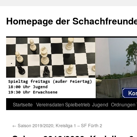
Zum
Inhalt
Homepage der Schachfreunde 
springen
Startseite
Vereinsdaten
Spielbetrieb
Jugend
Ordnungen
←
Saison 2019/2020; Kreisliga 1 – SF Fürth 2