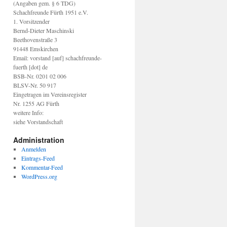
(Angaben gem. § 6 TDG)
Schachfreunde Fürth 1951 e.V.
1. Vorsitzender
Bernd-Dieter Maschinski
Beethovenstraße 3
91448 Emskirchen
Email: vorstand [auf] schachfreunde-
fuerth [dot] de
BSB-Nr. 0201 02 006
BLSV-Nr. 50 917
Eingetragen im Vereinsregister
Nr. 1255 AG Fürth
weitere Info:
siehe Vorstandschaft
Administration
Anmelden
Eintrags-Feed
Kommentar-Feed
WordPress.org