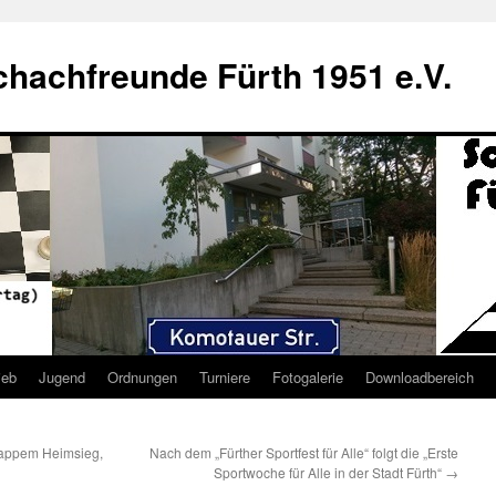
hachfreunde Fürth 1951 e.V.
ieb
Jugend
Ordnungen
Turniere
Fotogalerie
Downloadbereich
nappem Heimsieg,
Nach dem „Fürther Sportfest für Alle“ folgt die „Erste
Sportwoche für Alle in der Stadt Fürth“
→