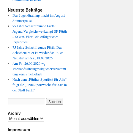
Neueste Beiträge
Das Jugendtraining macht im August
Sommerpause
75 Jahre Schachfreunde Fürth:
Jugend-Vergleichswettkampf SF Fürth
– SGem. Fürth, ein erfolgreiches
Experiment
75 Jahre Schachfreunde Fürth: Das
Schachelturnier ist wieder da! Toller
Neustart am Sa., 18.07.2026
Am Fr., 26.06.2026 wg.
Vorstandssitzung/Mitgliederversamml
ung kein Spielbetrieb
Nach dem „Fürther Sportfest für Alle“
folgt die „Erste Sportwoche für Alle in
der Stadt Fürth“
Archiv
Archiv
Impressum