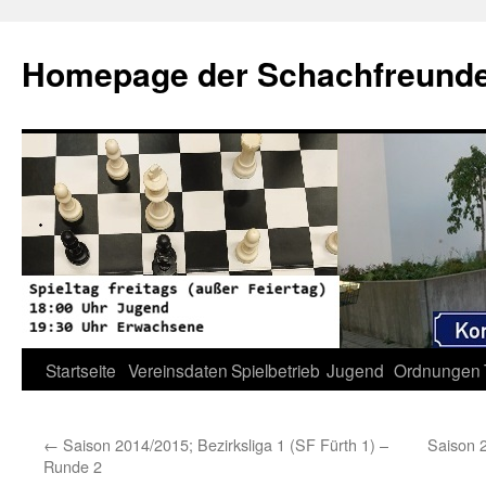
Zum
Inhalt
Homepage der Schachfreunde 
springen
Startseite
Vereinsdaten
Spielbetrieb
Jugend
Ordnungen
←
Saison 2014/2015; Bezirksliga 1 (SF Fürth 1) –
Saison 2
Runde 2