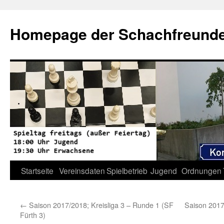
Zum
Inhalt
Homepage der Schachfreunde 
springen
Startseite
Vereinsdaten
Spielbetrieb
Jugend
Ordnungen
←
Saison 2017/2018; Kreisliga 3 – Runde 1 (SF
Saison 2017
Fürth 3)