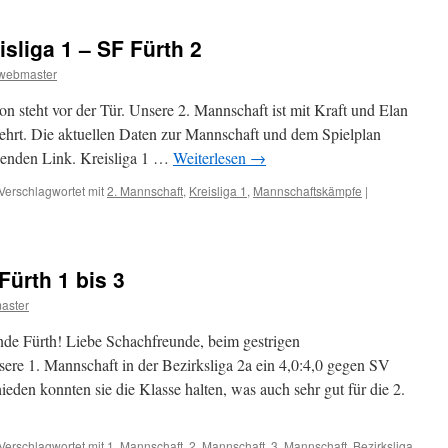
sliga 1 – SF Fürth 2
webmaster
n steht vor der Tür. Unsere 2. Mannschaft ist mit Kraft und Elan
kehrt. Die aktuellen Daten zur Mannschaft und dem Spielplan
genden Link. Kreisliga 1 …
Weiterlesen
→
Verschlagwortet mit
2. Mannschaft
,
Kreisliga 1
,
Mannschaftskämpfe
|
Fürth 1 bis 3
aster
nde Fürth! Liebe Schachfreunde, beim gestrigen
ere 1. Mannschaft in der Bezirksliga 2a ein 4,0:4,0 gegen SV
den konnten sie die Klasse halten, was auch sehr gut für die 2.
Verschlagwortet mit
1. Mannschaft
,
2. Mannschaft
,
3. Mannschaft
,
Bezirksliga