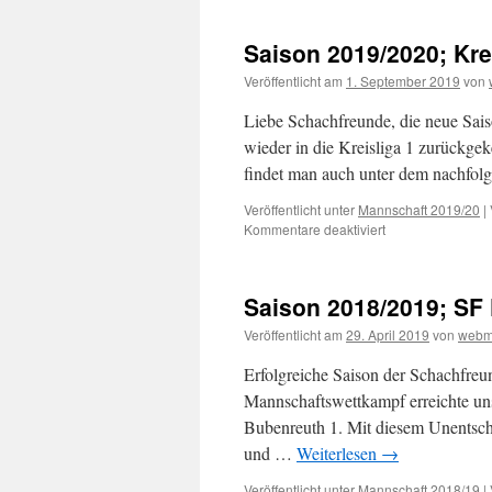
2019/2020;
Kreisliga
Saison 2019/2020; Krei
1
–
Veröffentlicht am
1. September 2019
von
Runde
1
Liebe Schachfreunde, die neue Saiso
(SF
wieder in die Kreisliga 1 zurückge
Fürth
findet man auch unter dem nachfol
2)
Veröffentlicht unter
Mannschaft 2019/20
|
für
Kommentare deaktiviert
Saison
2019/2020;
Kreisliga
Saison 2018/2019; SF 
1
–
Veröffentlicht am
29. April 2019
von
webm
SF
Fürth
Erfolgreiche Saison der Schachfreu
2
Mannschaftswettkampf erreichte uns
Bubenreuth 1. Mit diesem Unentschie
und …
Weiterlesen
→
Veröffentlicht unter
Mannschaft 2018/19
|