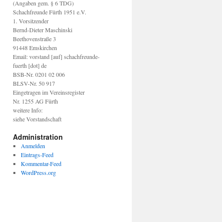
(Angaben gem. § 6 TDG)
Schachfreunde Fürth 1951 e.V.
1. Vorsitzender
Bernd-Dieter Maschinski
Beethovenstraße 3
91448 Emskirchen
Email: vorstand [auf] schachfreunde-
fuerth [dot] de
BSB-Nr. 0201 02 006
BLSV-Nr. 50 917
Eingetragen im Vereinsregister
Nr. 1255 AG Fürth
weitere Info:
siehe Vorstandschaft
Administration
Anmelden
Eintrags-Feed
Kommentar-Feed
WordPress.org