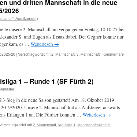
ten und dritten Mannschaft in die neue
5/2026
rstand (1.Vorsitzender)
pielte unsere 2. Mannschaft am vergangenen Freitag, 10.10.25 bei
lexander S. und Eugen als Ersatz dabei. Der Gegner konnte nur
tgegenkam, es …
Weiterlesen
→
t 2025/26
|
Verschlagwortet mit
2. Mannschaft
,
3. Mannschaft
|
Kommentare
sliga 1 – Runde 1 (SF Fürth 2)
ebmaster
:3-Sieg in die neue Saison gestartet! Am 18. Oktober 2019
on 2019/2020. Unsere 2. Mannschaft trat als Aufsteiger auswärts
ens Erlangen 1 an. Die Fürther konnten …
Weiterlesen
→
Verschlagwortet mit
2. Mannschaft
,
Kreisliga 1
,
Mannschaftskämpfe
|