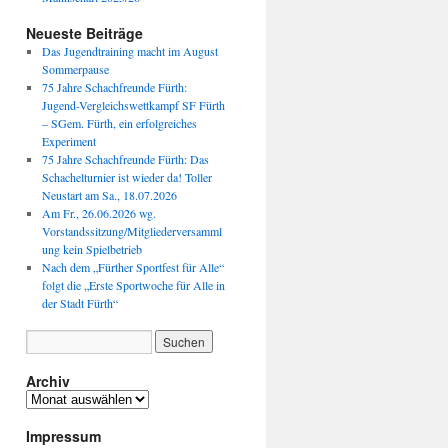
Neueste Beiträge
Das Jugendtraining macht im August
Sommerpause
75 Jahre Schachfreunde Fürth:
Jugend-Vergleichswettkampf SF Fürth
– SGem. Fürth, ein erfolgreiches
Experiment
75 Jahre Schachfreunde Fürth: Das
Schachelturnier ist wieder da! Toller
Neustart am Sa., 18.07.2026
Am Fr., 26.06.2026 wg.
Vorstandssitzung/Mitgliederversamml
ung kein Spielbetrieb
Nach dem „Fürther Sportfest für Alle“
folgt die „Erste Sportwoche für Alle in
der Stadt Fürth“
Archiv
Archiv
Impressum