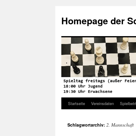
Zum
Inhalt
Homepage der Sc
springen
Startseite
Vereinsdaten
Spielbetr
2. Mannschaft
Schlagwortarchiv: