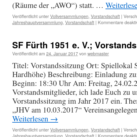
(Räume der „AWO“) statt. …
Weiterles
Veröffentlicht unter
Vollversammlungen
,
Vorstandschaft
|
Versch
Jahreshauptversammlung
,
Vorstandschaft
|
Kommentare deaktiv
SF Fürth 1951 e. V.; Vorstand
Veröffentlicht am
24. Januar 2017
von
webmaster
Titel: Vorstandssitzung Ort: Spielloka
Hardhöhe) Beschreibung: Einladung zu
Beginn: 18:30 Uhr Am: Freitag, 24.02.
Vorstandsmitglieder, ich lade Euch zu u
Vorstandssitzung im Jahr 2017 ein. T
„JHV am 10.03.2017“ Vereinsangelege
Weiterlesen
→
Veröffentlicht unter
Vollversammlungen
,
Vorstandschaft
|
Versch
Jahreshauptversammlung
,
Vorstandschaft
|
Kommentare deaktiv