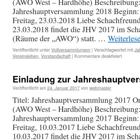
(AWO West – Hardhöhe) Beschreibung:
Jahreshauptversammlung 2018 Beginn:
Freitag, 23.03.2018 Liebe Schachfreund
23.03.2018 findet die JHV 2017 im Sch
(Räume der „AWO“) statt. …
Weiterles
Veröffentlicht unter
Vollversammlungen
|
Verschlagwortet mit
Ja
für
Vereinsleben
,
Vorstandschaft
|
Kommentare deaktiviert
Einladun
zur
Jahresh
Einladung zur Jahreshauptve
2018
Veröffentlicht am
24. Januar 2017
von
webmaster
Titel: Jahreshauptversammlung 2017 Ort
(AWO West – Hardhöhe) Beschreibung:
Jahreshauptversammlung 2017 Beginn:
Freitag, 10.03.2017 Liebe Schachfreund
10.03.2017 findet die JHV 2017 im Sch