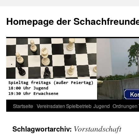
Zum
Inhalt
Homepage der Schachfreunde 
springen
Startseite
Vereinsdaten
Spielbetrieb
Jugend
Ordnungen
Vorstandschaft
Schlagwortarchiv: