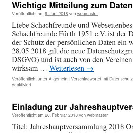
Wichtige Mitteilung zum Date
Veröffentlicht am
9. Juni 2018
von
webmaster
Liebe Schachfreunde und Webseitenbes
Schachfreunde Fürth 1951 e.V. ist der 
der Schutz der persönlichen Daten ein w
28.05.2018 gilt die neue Datenschutzg
DSGVO) und ist auch von den Vereinen
wirksam …
Weiterlesen
→
Veröffentlicht unter
Allgemein
|
Verschlagwortet mit
Datenschutz
für
deaktiviert
Wichtige
Mitteilung
zum
Einladung zur Jahreshauptve
Datenschutz
Veröffentlicht am
26. Februar 2018
von
webmaster
Titel: Jahreshauptversammlung 2018 Ort