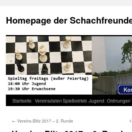
Zum
Inhalt
Homepage der Schachfreunde 
springen
Startseite
Vereinsdaten
Spielbetrieb
Jugend
Ordnungen
←
Vereins-Blitz 2017 – 2. Runde
1