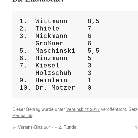
1.  Wittmann     8,5

2.  Thiele       7

3.  Nickmann     6

    Großner      6

5.  Maschinski   5,5

6.  Hinzmann     5

7.  Kiesel       3

    Holzschuh    3

9.  Heinlein     1

Dieser Beitrag wurde unter
Vereinsblitz 2017
veröffentlicht. Set
Permalink
.
←
Vereins-Blitz 2017 – 2. Runde
1