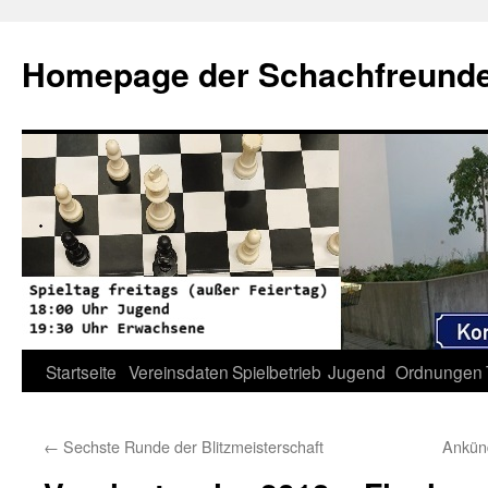
Zum
Inhalt
Homepage der Schachfreunde 
springen
Startseite
Vereinsdaten
Spielbetrieb
Jugend
Ordnungen
←
Sechste Runde der Blitzmeisterschaft
Ankün