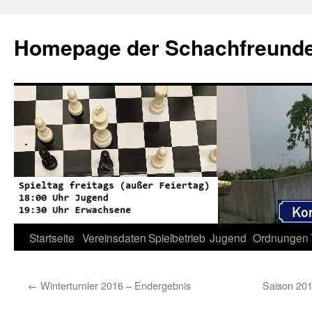
Zum
Inhalt
Homepage der Schachfreunde 
springen
Startseite
Vereinsdaten
Spielbetrieb
Jugend
Ordnungen
←
Winterturnier 2016 – Endergebnis
Saison 201