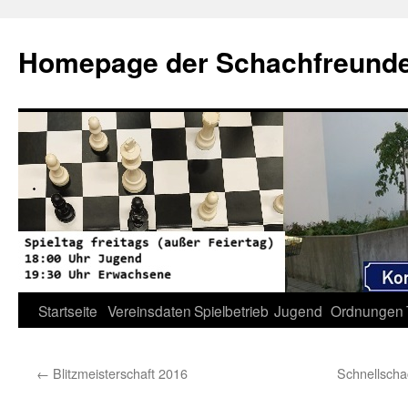
Zum
Inhalt
Homepage der Schachfreunde 
springen
Startseite
Vereinsdaten
Spielbetrieb
Jugend
Ordnungen
←
Blitzmeisterschaft 2016
Schnellscha