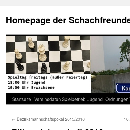
Zum
Inhalt
Homepage der Schachfreunde 
springen
Startseite
Vereinsdaten
Spielbetrieb
Jugend
Ordnungen
←
Bezirksmannschaftspokal 2015/2016
10.