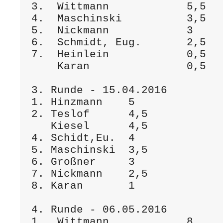
3.  Wittmann            5,5

4.  Maschinski          3,5

5.  Nickmann            3

6.  Schmidt, Eug.       2,5

7.  Heinlein            0,5

    Karan               0,5

3. Runde - 15.04.2016

1. Hinzmann    5

2. Teslof      4,5

   Kiesel      4,5

4. Schidt,Eu.  4

5. Maschinski  3,5

6. Großner     3

7. Nickmann    2,5

8. Karan       1

4. Runde - 06.05.2016

1.  Wittmann            8  
