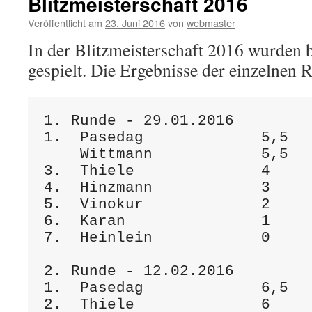
Blitzmeisterschaft 2016
Veröffentlicht am
23. Juni 2016
von
webmaster
In der Blitzmeisterschaft 2016 wurden 
gespielt. Die Ergebnisse der einzelnen 
1. Runde - 29.01.2016

1.  Pasedag             5,5  

    Wittmann            5,5

3.  Thiele              4

4.  Hinzmann            3

5.  Vinokur             2

6.  Karan               1

7.  Heinlein            0

2. Runde - 12.02.2016

1.  Pasedag             6,5

2.  Thiele              6
