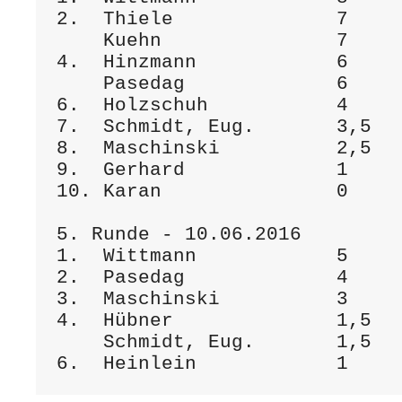
2.  Thiele              7  

    Kuehn               7

4.  Hinzmann            6

    Pasedag             6

6.  Holzschuh           4

7.  Schmidt, Eug.       3,5

8.  Maschinski          2,5

9.  Gerhard             1

10. Karan               0

5. Runde - 10.06.2016

1.  Wittmann            5

2.  Pasedag             4

3.  Maschinski          3

4.  Hübner              1,5

    Schmidt, Eug.       1,5
