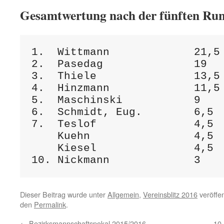
Gesamtwertung nach der fünften Ru
1.  Wittmann             21,5

2.  Pasedag              19

3.  Thiele               13,5

4.  Hinzmann             11,5

5.  Maschinski           9

6.  Schmidt, Eug.        6,5

7.  Teslof               4,5

    Kuehn                4,5

    Kiesel               4,5

Dieser Beitrag wurde unter
Allgemein
,
Vereinsblitz 2016
veröffen
den
Permalink
.
←
Bezirksmannschaftspokal 2015/2016
10.