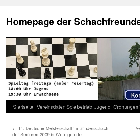
Zum
Inhalt
Homepage der Schachfreunde 
springen
Startseite
Vereinsdaten
Spielbetrieb
Jugend
Ordnungen
←
11. Deutsche Meisterschaft im Blindenschach
Ve
der Senioren 2009 in Wernigerode