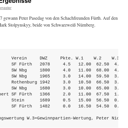
 Ergebnisse
master
17 gewann Peter Pasedag von den Schachfreunden Fürth. Auf den
 Mark Stolpynskyy, beide von Schwarzweiß Nürnberg.
     Verein     DWZ     Pkte. W.1    W.2    W.3    
     SF Fürth   2078     4.5   12.00  62.50  4.00  
     SW Nbg     1800     4.0   11.00  68.00  4.00  
     SW Nbg     1965     3.0   14.00  59.50  3.00  
     Rothenburg 1942     3.0   10.50  66.50  3.00  
     SW Nbg     1680     3.0   10.00  65.00  3.00  
bert SF Fürth   1366     2.0   11.00  67.50  1.00  
     Stein      1689     0.5   15.00  56.50  0.00  
     SF Fürth   1482     0.0   16.50  54.50  0.00  