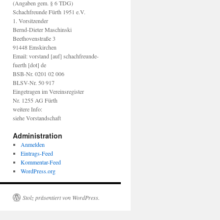
(Angaben gem. § 6 TDG)
Schachfreunde Fürth 1951 e.V.
1. Vorsitzender
Bernd-Dieter Maschinski
Beethovenstraße 3
91448 Emskirchen
Email: vorstand [auf] schachfreunde-
fuerth [dot] de
BSB-Nr. 0201 02 006
BLSV-Nr. 50 917
Eingetragen im Vereinsregister
Nr. 1255 AG Fürth
weitere Info:
siehe Vorstandschaft
Administration
Anmelden
Eintrags-Feed
Kommentar-Feed
WordPress.org
Stolz präsentiert von WordPress.