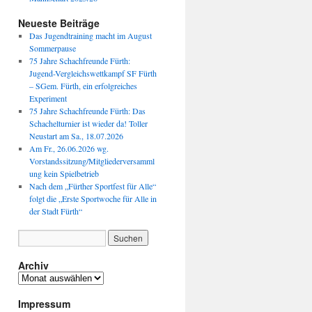
Neueste Beiträge
Das Jugendtraining macht im August
Sommerpause
75 Jahre Schachfreunde Fürth:
Jugend-Vergleichswettkampf SF Fürth
– SGem. Fürth, ein erfolgreiches
Experiment
75 Jahre Schachfreunde Fürth: Das
Schachelturnier ist wieder da! Toller
Neustart am Sa., 18.07.2026
R1    R2    R3    R4    R5

Am Fr., 26.06.2026 wg.
2s1   5w1   3s1   8w1   6s½

Vorstandssitzung/Mitgliederversamml
1w0   8s1   7w1   4s1   3w1

ung kein Spielbetrieb
7w1   4s1   1w0   6w1   2s0

Nach dem „Fürther Sportfest für Alle“
folgt die „Erste Sportwoche für Alle in
8s1   3w0   5s1   2w0   7s1

der Stadt Fürth“
6s1   1s0   4w0   7w1   8s1

5w0   7s0.5 8w1   3s0   1w½

3s0   6w0.5 2s0   5s0   4w0

4w0   2w0   6s0   1s0   5w0

Archiv
Archiv
Impressum