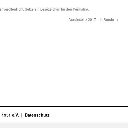
er
veröffentlicht. Setze ein Lesezeichen für den
Permalink
.
Vereinsblitz 2017 – 1. Runde
→
 1951 e.V.
Datenschutz