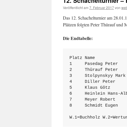
12. Schachelturnier –
Veröffentlicht am
7. Februar 2017
von
web
Das 12. Schachelturnier am 28.01.
Plätzen folgten Peter Thürauf und
Die Endtabelle:
Platz Name            
1     Pasedag Peter   
2     Thürauf Peter   
3     Stolpynskyy Mark
4     Diller Peter    
5     Klaus Götz      
6     Heinlein Hans-Al
7     Meyer Robert    
8     Schmidt Eugen   