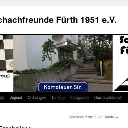
hachfreunde Fürth 1951 e.V.
ieb
Jugend
Ordnungen
Turniere
Fotogalerie
Downloadbereich
Vereinsblitz 2017 – 1. Runde
→