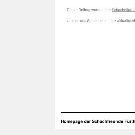
Dieser Beitrag wurde unter
Schachelturni
←
Infos des Spielleiters – Link aktualisiert
Homepage der Schachfreunde Fürth