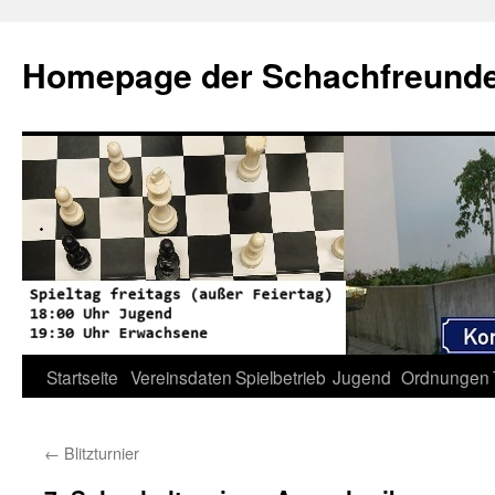
Zum
Inhalt
Homepage der Schachfreunde 
springen
Startseite
Vereinsdaten
Spielbetrieb
Jugend
Ordnungen
←
Blitzturnier