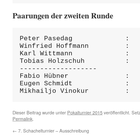
Paarungen der zweiten Runde
Peter Pasedag             :	Großner Josef

Winfried Hoffmann         :	Dieter Maschinski 	

Karl Wittmann             :	Peter Sand		

Tobias Holzschuh          :	Peter Nickmann

-------------------

Fabio Hübner              :	Erwin Schmidt		

Eugen Schmidt             :	Helmut Gürtner	

Dieser Beitrag wurde unter
Pokalturnier 2015
veröffentlicht. Se
Permalink
.
←
7. Schachelturnier – Ausschreibung