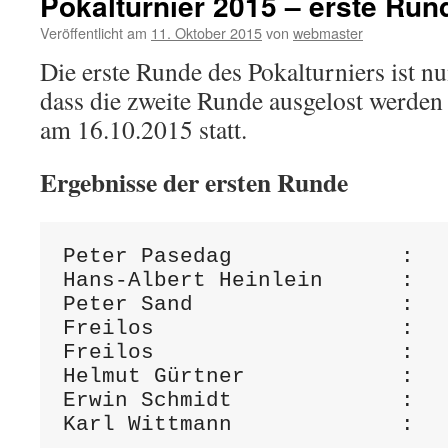
Pokalturnier 2015 – erste Run
Veröffentlicht am
11. Oktober 2015
von
webmaster
Die erste Runde des Pokalturniers ist nu
dass die zweite Runde ausgelost werden 
am 16.10.2015 statt.
Ergebnisse der ersten Runde
Peter Pasedag             :	Eugen Schmidt		1 : 0

Hans-Albert Heinlein      :	Tobias Holzschuh	0 : 1

Peter Sand		  :	Mikhailjo Vinokur	1 : 0

Freilos		          :	Josef Großner		0 : 1

Freilos			  :	Winfried Hoffmann	0 : 1

Helmut Gürtner            :	Dieter Maschinski 	0 : 1

Erwin Schmidt             :	Peter Nickmann		0 : 1
