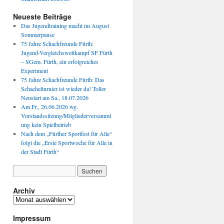
Neueste Beiträge
Das Jugendtraining macht im August
Sommerpause
75 Jahre Schachfreunde Fürth:
Jugend-Vergleichswettkampf SF Fürth
– SGem. Fürth, ein erfolgreiches
Experiment
75 Jahre Schachfreunde Fürth: Das
Schachelturnier ist wieder da! Toller
Neustart am Sa., 18.07.2026
Am Fr., 26.06.2026 wg.
Vorstandssitzung/Mitgliederversamml
ung kein Spielbetrieb
Nach dem „Fürther Sportfest für Alle“
folgt die „Erste Sportwoche für Alle in
der Stadt Fürth“
Archiv
Archiv
Impressum