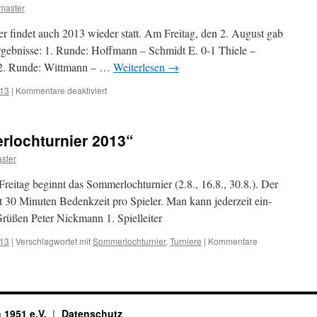
4.
master
Runde
r findet auch 2013 wieder statt. Am Freitag, den 2. August gab
rgebnisse: 1. Runde: Hoffmann – Schmidt E. 0-1 Thiele –
 2. Runde: Wittmann – …
Weiterlesen
→
für
013
|
Kommentare deaktiviert
Sommerloch-
Turnier
2013
lochturnier 2013“
ster
eitag beginnt das Sommerlochturnier (2.8., 16.8., 30.8.). Der
 30 Minuten Bedenkzeit pro Spieler. Man kann jederzeit ein-
Grüßen Peter Nickmann 1. Spielleiter
013
|
Verschlagwortet mit
Sommerlochturnier
,
Turniere
|
Kommentare
 1951 e.V.
Datenschutz