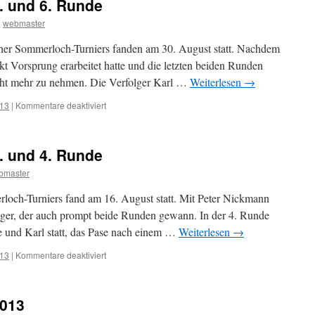
. und 6. Runde
n
webmaster
ther Sommerloch-Turniers fanden am 30. August statt. Nachdem
kt Vorsprung erarbeitet hatte und die letzten beiden Runden
icht mehr zu nehmen. Die Verfolger Karl …
Weiterlesen
→
für
013
|
Kommentare deaktiviert
Sommerloch-
Turnier
5.
. und 4. Runde
und
6.
bmaster
Runde
loch-Turniers fand am 16. August statt. Mit Peter Nickmann
teiger, der auch prompt beide Runden gewann. In der 4. Runde
e und Karl statt, das Pase nach einem …
Weiterlesen
→
für
013
|
Kommentare deaktiviert
Sommerloch-
Turnier
3.
2013
und