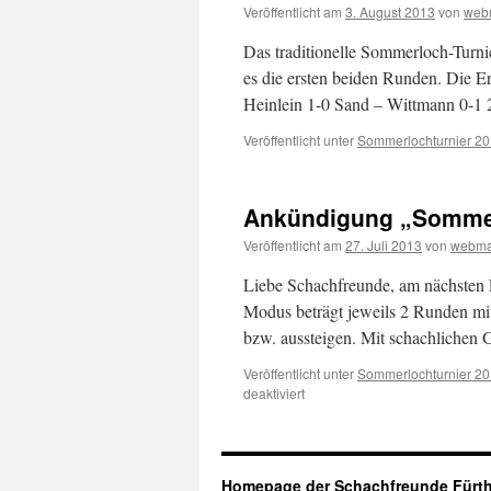
Veröffentlicht am
3. August 2013
von
web
Das traditionelle Sommerloch-Turnie
es die ersten beiden Runden. Die E
Heinlein 1-0 Sand – Wittmann 0-1
Veröffentlicht unter
Sommerlochturnier 2
Ankündigung „Sommer
Veröffentlicht am
27. Juli 2013
von
webma
Liebe Schachfreunde, am nächsten Fr
Modus beträgt jeweils 2 Runden mit
bzw. aussteigen. Mit schachlichen 
Veröffentlicht unter
Sommerlochturnier 2
für
deaktiviert
Ankündigung
„Sommerlochturnier
2013“
Homepage der Schachfreunde Fürth