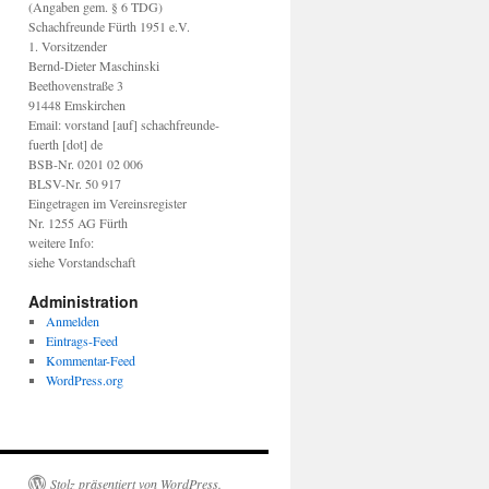
(Angaben gem. § 6 TDG)
Schachfreunde Fürth 1951 e.V.
1. Vorsitzender
Bernd-Dieter Maschinski
Beethovenstraße 3
91448 Emskirchen
Email: vorstand [auf] schachfreunde-
fuerth [dot] de
BSB-Nr. 0201 02 006
BLSV-Nr. 50 917
Eingetragen im Vereinsregister
Nr. 1255 AG Fürth
weitere Info:
siehe Vorstandschaft
Administration
Anmelden
Eintrags-Feed
Kommentar-Feed
WordPress.org
Stolz präsentiert von WordPress.