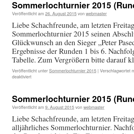
Sommerlochturnier 2015 (Rund
Veröffentlicht am
26. August 2015
von
webmaster
Liebe Schachfreunde, am letzten Freitag
Sommerlochturnier 2015 seinen Abschl
Glückwunsch an den Sieger „Peter Pase
Ergebnisse der Runden 1 bis 6. Nachfolg
Tabelle. Zum Vergrößern bitte darauf kl
Veröffentlicht unter
Sommerlochturnier 2015
|
Verschlagwortet m
für
deaktiviert
Sommerlochturnier
2015
(Runde
Sommerlochturnier 2015 (Rund
4
bis
Veröffentlicht am
9. August 2015
von
webmaster
6)
Liebe Schachfreunde, am letzten Freita
alljährliches Sommerlochturnier. Nachf