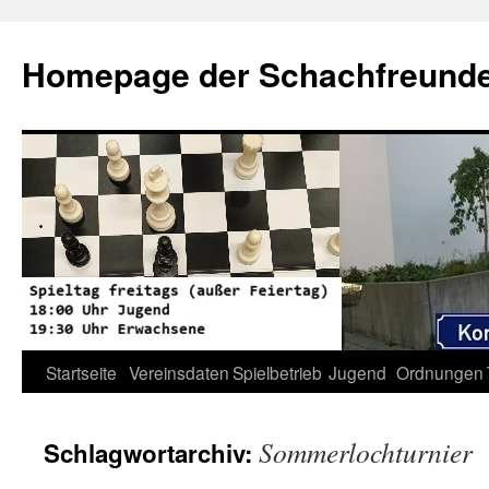
Zum
Inhalt
Homepage der Schachfreunde 
springen
Startseite
Vereinsdaten
Spielbetrieb
Jugend
Ordnungen
Sommerlochturnier
Schlagwortarchiv: