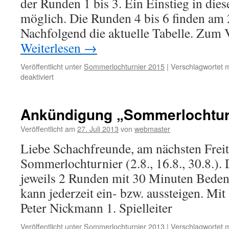
der Runden 1 bis 3. Ein Einstieg in diese
möglich. Die Runden 4 bis 6 finden am 2
Nachfolgend die aktuelle Tabelle. Zum
Weiterlesen
→
Veröffentlicht unter
Sommerlochturnier 2015
|
Verschlagwortet m
für
deaktiviert
Sommerlochturnier
2015
(Runde
Ankündigung „Sommerlochtur
1
bis
Veröffentlicht am
27. Juli 2013
von
webmaster
3)
Liebe Schachfreunde, am nächsten Freit
Sommerlochturnier (2.8., 16.8., 30.8.).
jeweils 2 Runden mit 30 Minuten Beden
kann jederzeit ein- bzw. aussteigen. Mi
Peter Nickmann 1. Spielleiter
Veröffentlicht unter
Sommerlochturnier 2013
|
Verschlagwortet m