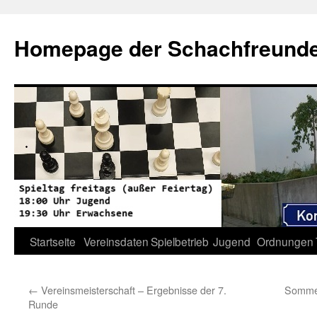
Zum
Inhalt
Homepage der Schachfreunde 
springen
Startseite
Vereinsdaten
Spielbetrieb
Jugend
Ordnungen
←
Vereinsmeisterschaft – Ergebnisse der 7.
Sommer
Runde