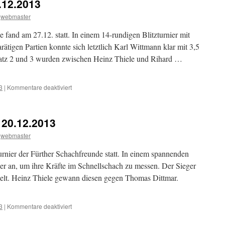
.12.2013
webmaster
e fand am 27.12. statt. In einem 14-rundigen Blitzturnier mit
tigen Partien konnte sich letztlich Karl Wittmann klar mit 3,5
latz 2 und 3 wurden zwischen Heinz Thiele und Rihard …
für
3
|
Kommentare deaktiviert
Silvesterturnier
am
27.12.2013
 20.12.2013
webmaster
nier der Fürther Schachfreunde statt. In einem spannenden
eler an, um ihre Kräfte im Schnellschach zu messen. Der Sieger
ttelt. Heinz Thiele gewann diesen gegen Thomas Dittmar.
für
3
|
Kommentare deaktiviert
Weihnachtsturnier
am