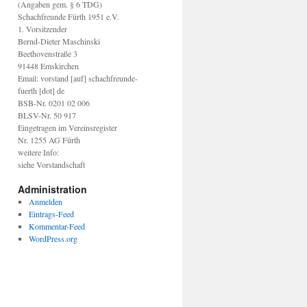
(Angaben gem. § 6 TDG)
Schachfreunde Fürth 1951 e.V.
1. Vorsitzender
Bernd-Dieter Maschinski
Beethovenstraße 3
91448 Emskirchen
Email: vorstand [auf] schachfreunde-
fuerth [dot] de
BSB-Nr. 0201 02 006
BLSV-Nr. 50 917
Eingetragen im Vereinsregister
Nr. 1255 AG Fürth
weitere Info:
siehe Vorstandschaft
Administration
Anmelden
Eintrags-Feed
Kommentar-Feed
WordPress.org