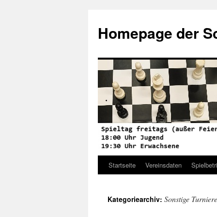
Zum
Inhalt
Homepage der Sc
springen
Startseite
Vereinsdaten
Spielbetr
Sonstige Turnier
Kategoriearchiv: