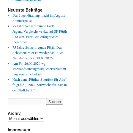
Neueste Beiträge
Das Jugendtraining macht im August
Sommerpause
75 Jahre Schachfreunde Fürth:
Jugend-Vergleichswettkampf SF Fürth
– SGem. Fürth, ein erfolgreiches
Experiment
75 Jahre Schachfreunde Fürth: Das
Schachelturnier ist wieder da! Toller
Neustart am Sa., 18.07.2026
Am Fr., 26.06.2026 wg.
Vorstandssitzung/Mitgliederversamml
ung kein Spielbetrieb
Nach dem „Fürther Sportfest für Alle“
folgt die „Erste Sportwoche für Alle in
der Stadt Fürth“
Archiv
Archiv
Impressum