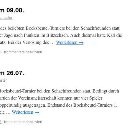
20.12.2013
m 09.08.
bmaster
es beliebten Bocksbeutel-Turniers bei den Schachfreunden statt.
 der Jagd nach Punkten im Blitzschach. Auch diesmal hatte Karl die
Platz. Bei der Verlosung des …
Weiterlesen
→
für
3
|
Kommentare deaktiviert
Bocksbeutel-
Turnier
am
m 26.07.
09.08.
ster
ocksbeutel-Turnier bei den Schachfreunden statt. Bedingt durch
rtien der Vereinsmeisterschaft konnten nur vier Spieler
oppelrundig ausgetragen. Endstand des Bocksbeutel-Turniers 1.
iele …
Weiterlesen
→
für
3
|
Kommentare deaktiviert
Bocksbeutel-
Turnier