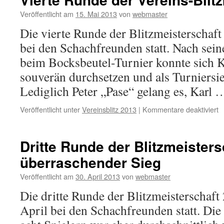
B
Veröffentlicht am
15. Mai 2013
von
webmaster
Die vierte Runde der Blitzmeisterschaf
bei den Schachfreunden statt. Nach sein
beim Bocksbeutel-Turnier konnte sich K
souverän durchsetzen und als Turniersi
Lediglich Peter „Pase“ gelang es, Karl
fü
Veröffentlicht unter
Vereinsblitz 2013
|
Kommentare deaktiviert
V
R
d
Dritte Runde der Blitzmeisters
V
überraschender Sieg
B
Veröffentlicht am
30. April 2013
von
webmaster
Die dritte Runde der Blitzmeisterschaft
April bei den Schachfreunden statt. Di