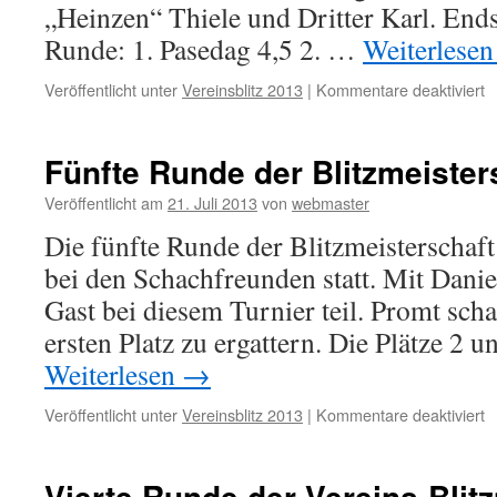
„Heinzen“ Thiele und Dritter Karl. End
Runde: 1. Pasedag 4,5 2. …
Weiterlese
fü
Veröffentlicht unter
Vereinsblitz 2013
|
Kommentare deaktiviert
S
R
d
Fünfte Runde der Blitzmeister
B
Veröffentlicht am
21. Juli 2013
von
webmaster
Die fünfte Runde der Blitzmeisterschaf
bei den Schachfreunden statt. Mit Danie
Gast bei diesem Turnier teil. Promt schaf
ersten Platz zu ergattern. Die Plätze 2 
Weiterlesen
→
fü
Veröffentlicht unter
Vereinsblitz 2013
|
Kommentare deaktiviert
F
R
d
Vierte Runde der Vereins-Blit