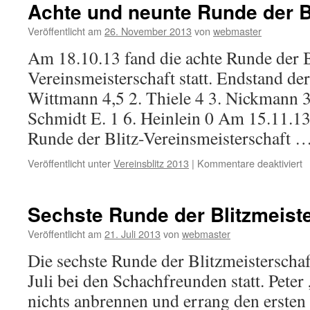
Achte und neunte Runde der B
Veröffentlicht am
26. November 2013
von
webmaster
Am 18.10.13 fand die achte Runde der B
Vereinsmeisterschaft statt. Endstand de
Wittmann 4,5 2. Thiele 4 3. Nickmann 3
Schmidt E. 1 6. Heinlein 0 Am 15.11.13
Runde der Blitz-Vereinsmeisterschaft 
fü
Veröffentlicht unter
Vereinsblitz 2013
|
Kommentare deaktiviert
A
u
n
Sechste Runde der Blitzmeist
R
d
Veröffentlicht am
21. Juli 2013
von
webmaster
B
Die sechste Runde der Blitzmeisterscha
Juli bei den Schachfreunden statt. Peter
nichts anbrennen und errang den ersten