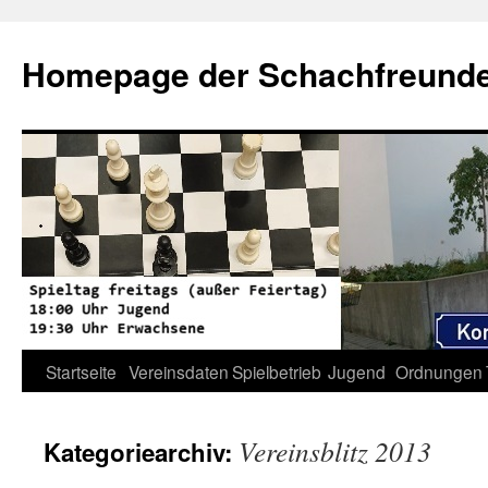
Zum
Inhalt
Homepage der Schachfreunde 
springen
Startseite
Vereinsdaten
Spielbetrieb
Jugend
Ordnungen
Vereinsblitz 2013
Kategoriearchiv: