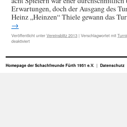
acht Spielern war eher durchschnittlich
Erwartungen, doch der Ausgang des Turn
Heinz „Heinzen“ Thiele gewann das Tu
→
Veröffentlicht unter
Vereinsblitz 2013
|
Verschlagwortet mit
Turni
für
deaktiviert
Dritte
Runde
der
Blitzmeisterschaft
Homepage der Schachfreunde Fürth 1951 e.V.
Datenschutz
2013
–
überraschender
Sieg