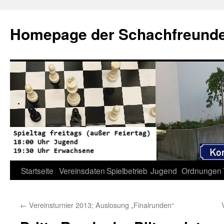
Zum
Inhalt
Homepage der Schachfreunde 
springen
Startseite
Vereinsdaten
Spielbetrieb
Jugend
Ordnungen
←
Vereinsturnier 2013; Auslosung „Finalrunden“