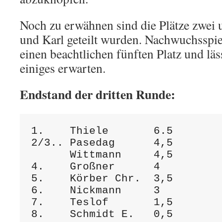
Noch zu erwähnen sind die Plätze zwei u
und Karl geteilt wurden. Nachwuchsspiel
einen beachtlichen fünften Platz und läs
einiges erwarten.
Endstand der dritten Runde:
1.    Thiele       6.5

2/3.. Pasedag      4,5

      Wittmann     4,5

4.    Großner      4

5.    Körber Chr.  3,5

6.    Nickmann     3

7.    Teslof       1,5
