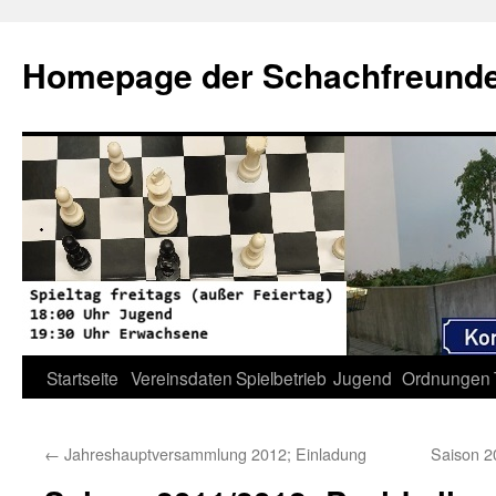
Zum
Inhalt
Homepage der Schachfreunde 
springen
Startseite
Vereinsdaten
Spielbetrieb
Jugend
Ordnungen
←
Jahreshauptversammlung 2012; Einladung
Saison 2