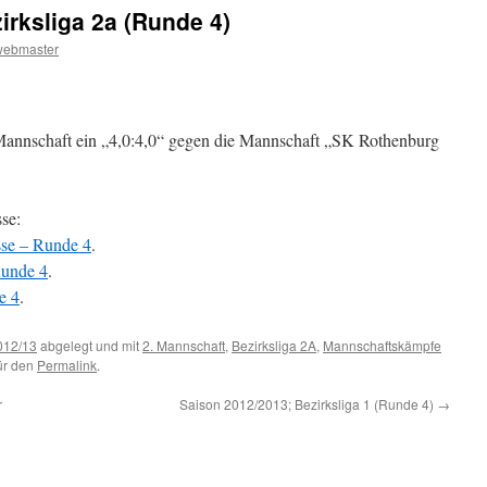
irksliga 2a (Runde 4)
webmaster
 Mannschaft ein „4,0:4,0“ gegen die Mannschaft „SK Rothenburg
se:
sse – Runde 4
.
Runde 4
.
e 4
.
012/13
abgelegt und mit
2. Mannschaft
,
Bezirksliga 2A
,
Mannschaftskämpfe
für den
Permalink
.
r
Saison 2012/2013; Bezirksliga 1 (Runde 4)
→