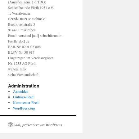
(Angaben gem. § 6 TDG)
Schachfreunde Fürth 1951 e.V.
1. Vorsitzender
Bernd-Dieter Maschinski
Beethovenstraße 3
91448 Emskirchen
Email: vorstand [auf] schachfreunde-
fuerth [dot] de
BSB-Nr. 0201 02 006
BLSV-Nr. 50 917
Eingetragen im Vereinsregister
Nr. 1255 AG Fürth
weitere Info:
siehe Vorstandschaft
Administration
Anmelden
Eintrags-Feed
Kommentar-Feed
WordPress.org
Stolz präsentiert von WordPress.