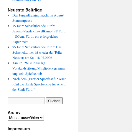
Neueste Beiträge
Das Jugendtraining macht im August
Sommerpause
75 Jahre Schachfreunde Fürth:
Jugend-Vergleichswettkampf SF Fürth
– SGem. Fürth, ein erfolgreiches
Experiment
75 Jahre Schachfreunde Fürth: Das
Schachelturnier ist wieder da! Toller
Neustart am Sa., 18.07.2026
Am Fr., 26.06.2026 wg.
Vorstandssitzung/Mitgliederversamml
ung kein Spielbetrieb
Nach dem „Fürther Sportfest für Alle“
folgt die „Erste Sportwoche für Alle in
der Stadt Fürth“
Archiv
Archiv
Impressum