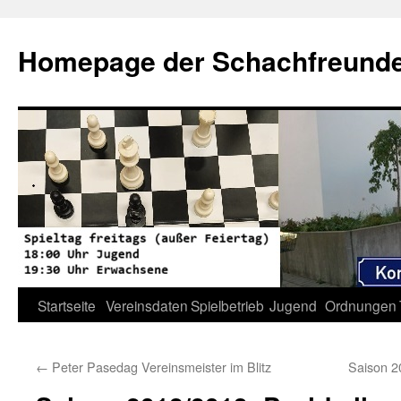
Zum
Inhalt
Homepage der Schachfreunde 
springen
Startseite
Vereinsdaten
Spielbetrieb
Jugend
Ordnungen
←
Peter Pasedag Vereinsmeister im Blitz
Saison 2